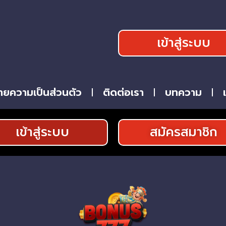
เข้าสู่ระบบ
ยความเป็นส่วนตัว
ติดต่อเรา
บทความ
เข้าสู่ระบบ
สมัครสมาชิก